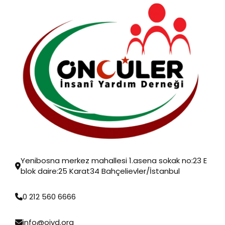
Yenibosna merkez mahallesi 1.asena sokak no:23 E
blok daire:25 Karat34 Bahçelievler/İstanbul
0 212 560 6666
info@oiyd.org