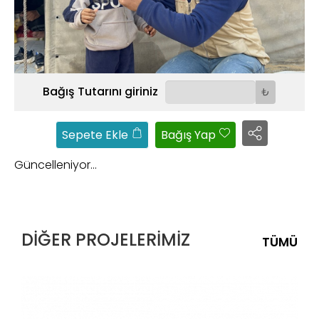
YETIM PROJELERI
GENEL
Bağış Tutarını giriniz
₺
Sepete Ekle
Bağış Yap
Güncelleniyor...
DİĞER PROJELERİMİZ
TÜMÜ