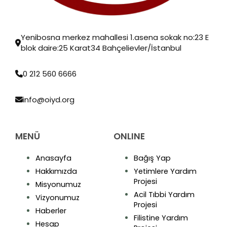
Yenibosna merkez mahallesi 1.asena sokak no:23 E
blok daire:25 Karat34 Bahçelievler/İstanbul
0 212 560 6666
info@oiyd.org
MENÜ
ONLINE
Anasayfa
Bağış Yap
Hakkımızda
Yetimlere Yardım
Projesi
Misyonumuz
Acil Tıbbi Yardım
Vizyonumuz
Projesi
Haberler
Filistine Yardım
Hesap