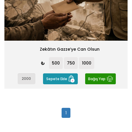
YETIM PROJELERI
GENEL
Zekâtın Gazze’ye Can Olsun
₺
500
750
1000
Sepete Ekle
Bağış Yap
1